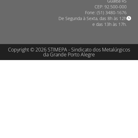
Guaíba RS
CEP: 92.500-000
Fone: (51) 3480-1676
De Segunda à Sexta, das 8h às 12h
e das 13h às 17h.
Copyright © 2026 STIMEPA - Sindicato dos Metalúrgicos
da Grande Porto Alegre