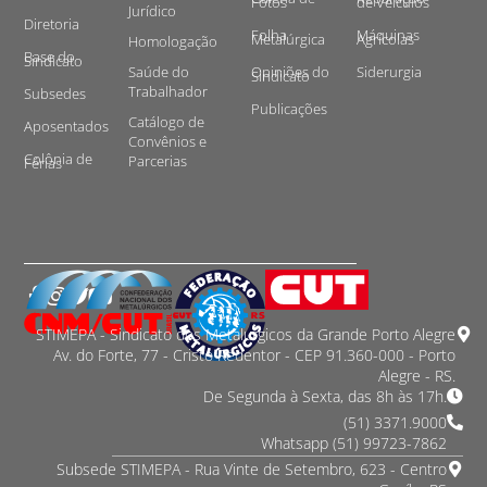
Fotos
de Veículos
Jurídico
Diretoria
Folha
Máquinas
Metalúrgica
Agrícolas
Homologação
Base do
Sindicato
Saúde do
Opiniões do
Siderurgia
Sindicato
Trabalhador
Subsedes
Publicações
Catálogo de
Aposentados
Convênios e
Colônia de
Parcerias
Férias
STIMEPA - Sindicato dos Metalurgicos da Grande Porto Alegre
Av. do Forte, 77 - Cristo Redentor - CEP 91.360-000 - Porto
Alegre - RS.
De Segunda à Sexta, das 8h às 17h.
(51) 3371.9000
Whatsapp (51) 99723-7862
Subsede STIMEPA - Rua Vinte de Setembro, 623 - Centro