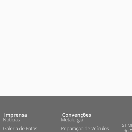
Imprensa
Convenções
Notícias
Metalurgia
STIME
Galeria de Fotos
Reparação de Veículos
do F