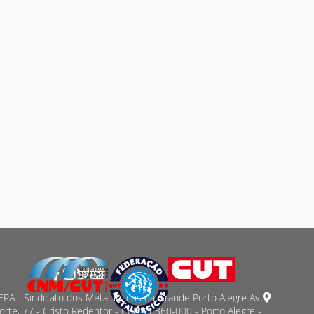
PA - Sindicato dos Metalurgicos da Grande Porto Alegre Av.
orte, 77 - Cristo Redentor - CEP 91.360-000 - Porto Alegre -