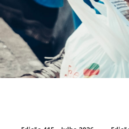
Folha
Metalúrgica