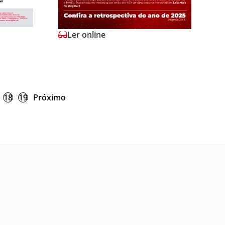
Ler online
18
19
Próximo