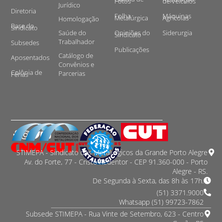
Fotos
de Veículos
Jurídico
Diretoria
Folha
Máquinas
Metalúrgica
Agrícolas
Homologação
Base do
Sindicato
Saúde do
Opiniões do
Siderurgia
Sindicato
Trabalhador
Subsedes
Publicações
Catálogo de
Aposentados
Convênios e
Colônia de
Parcerias
Férias
STIMEPA - Sindicato dos Metalurgicos da Grande Porto Alegre
Av. do Forte, 77 - Cristo Redentor - CEP 91.360-000 - Porto
Alegre - RS.
De Segunda à Sexta, das 8h às 17h.
(51) 3371.9000
Whatsapp (51) 99723-7862
Subsede STIMEPA - Rua Vinte de Setembro, 623 - Centro