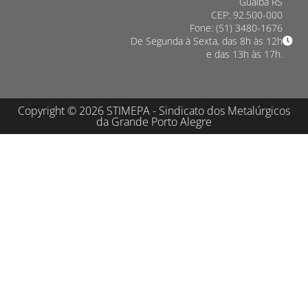
Guaíba RS
CEP: 92.500-000
Fone: (51) 3480-1676
De Segunda à Sexta, das 8h às 12h
e das 13h às 17h.
Copyright © 2026 STIMEPA - Sindicato dos Metalúrgicos
da Grande Porto Alegre