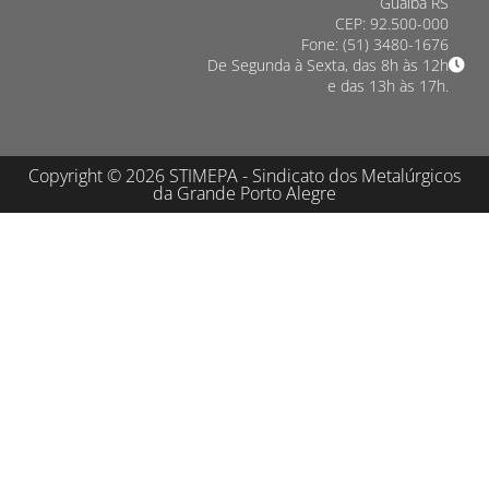
Guaíba RS
CEP: 92.500-000
Fone: (51) 3480-1676
De Segunda à Sexta, das 8h às 12h
e das 13h às 17h.
Copyright © 2026 STIMEPA - Sindicato dos Metalúrgicos
da Grande Porto Alegre