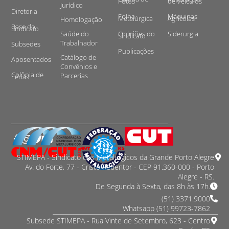
Fotos
de Veículos
Jurídico
Diretoria
Folha
Máquinas
Metalúrgica
Agrícolas
Homologação
Base do
Sindicato
Saúde do
Opiniões do
Siderurgia
Sindicato
Trabalhador
Subsedes
Publicações
Catálogo de
Aposentados
Convênios e
Colônia de
Parcerias
Férias
STIMEPA - Sindicato dos Metalurgicos da Grande Porto Alegre
Av. do Forte, 77 - Cristo Redentor - CEP 91.360-000 - Porto
Alegre - RS.
De Segunda à Sexta, das 8h às 17h.
(51) 3371.9000
Whatsapp (51) 99723-7862
Subsede STIMEPA - Rua Vinte de Setembro, 623 - Centro