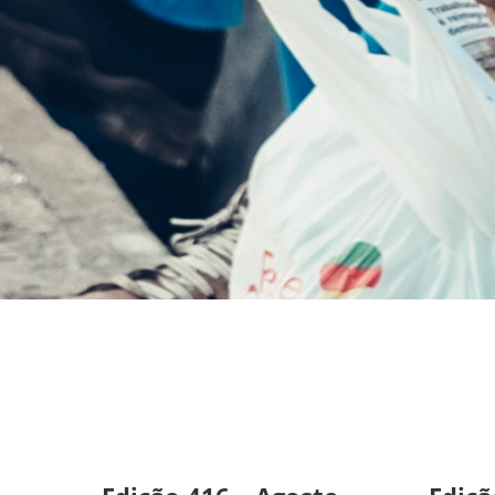
Folha
Metalúrgica