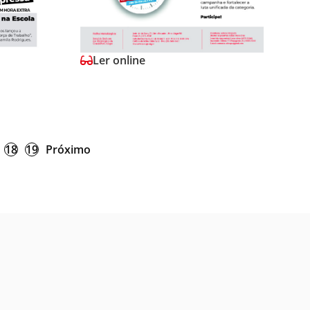
Ler online
18
19
Próximo