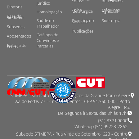
Fotos
de Veículos
Jurídico
Diretoria
Folha
Máquinas
Metalúrgica
Agrícolas
Homologação
Base do
Sindicato
Saúde do
Opiniões do
Siderurgia
Sindicato
Trabalhador
Subsedes
Publicações
Catálogo de
Aposentados
Convênios e
Colônia de
Parcerias
Férias
STIMEPA - Sindicato dos Metalurgicos da Grande Porto Alegre
Av. do Forte, 77 - Cristo Redentor - CEP 91.360-000 - Porto
Alegre - RS.
De Segunda à Sexta, das 8h às 17h.
(51) 3371.9000
Whatsapp (51) 99723-7862
Subsede STIMEPA - Rua Vinte de Setembro, 623 - Centro