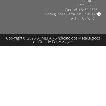
Guaíba RS
CEP: 92.500-000
Fone: (51) 3480-1676
De Segunda à Sexta, das 8h às 12h
e das 13h às 17h.
Copyright © 2026 STIMEPA - Sindicato dos Metalúrgicos
da Grande Porto Alegre