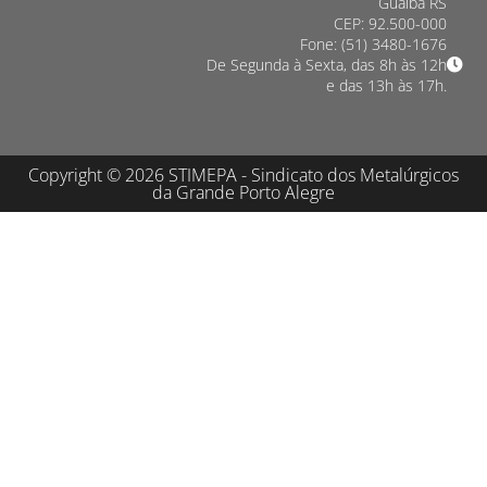
Guaíba RS
CEP: 92.500-000
Fone: (51) 3480-1676
De Segunda à Sexta, das 8h às 12h
e das 13h às 17h.
Copyright © 2026 STIMEPA - Sindicato dos Metalúrgicos
da Grande Porto Alegre