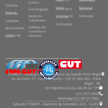
Fotos
de Veículos
Jurídico
Diretoria
Folha
Máquinas
Metalúrgica
Agrícolas
Homologação
Base do
Sindicato
Saúde do
Opiniões do
Siderurgia
Sindicato
Trabalhador
Subsedes
Publicações
Catálogo de
Aposentados
Convênios e
Colônia de
Parcerias
Férias
STIMEPA - Sindicato dos Metalurgicos da Grande Porto Alegre
Av. do Forte, 77 - Cristo Redentor - CEP 91.360-000 - Porto
Alegre - RS.
De Segunda à Sexta, das 8h às 17h.
(51) 3371.9000
Whatsapp (51) 99723-7862
Subsede STIMEPA - Rua Vinte de Setembro, 623 - Centro