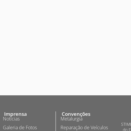
Imprensa
Convenções
Notícias
Metalurgia
STIME
Galeria de Fotos
Reparação de Veículos
do F