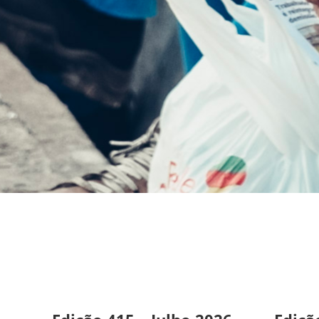
Folha
Metalúrgica