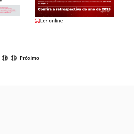
Ler online
18
19
Próximo