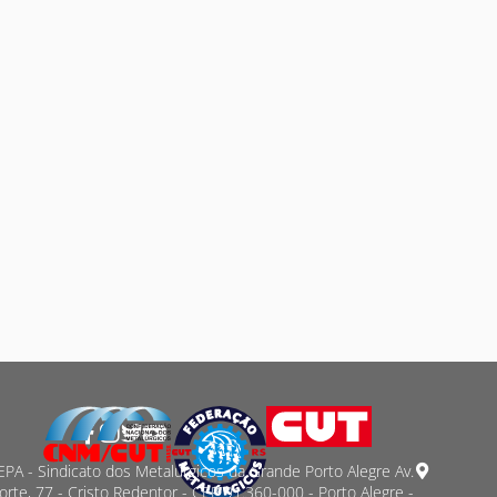
PA - Sindicato dos Metalurgicos da Grande Porto Alegre Av.
orte, 77 - Cristo Redentor - CEP 91.360-000 - Porto Alegre -