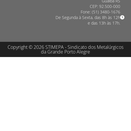
Guaíba RS
CEP: 92.500-000
Fone: (51) 3480-1676
De Segunda à Sexta, das 8h às 12h
e das 13h às 17h.
Copyright © 2026 STIMEPA - Sindicato dos Metalúrgicos
da Grande Porto Alegre