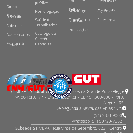
Fotos
de Veículos
Jurídico
Diretoria
Folha
Máquinas
Metalúrgica
Agrícolas
Homologação
Base do
Sindicato
Saúde do
Opiniões do
Siderurgia
Sindicato
Trabalhador
Subsedes
Publicações
Catálogo de
Aposentados
Convênios e
Colônia de
Parcerias
Férias
STIMEPA - Sindicato dos Metalurgicos da Grande Porto Alegre
Av. do Forte, 77 - Cristo Redentor - CEP 91.360-000 - Porto
Alegre - RS.
De Segunda à Sexta, das 8h às 17h.
(51) 3371.9000
Whatsapp (51) 99723-7862
Subsede STIMEPA - Rua Vinte de Setembro, 623 - Centro