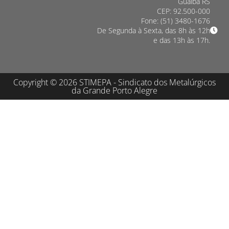
Guaíba RS
CEP: 92.500-000
Fone: (51) 3480-1676
De Segunda à Sexta, das 8h às 12h
e das 13h às 17h.
Copyright © 2026 STIMEPA - Sindicato dos Metalúrgicos
da Grande Porto Alegre