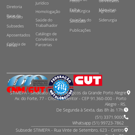
Fotos
de Veículos
Jurídico
Diretoria
Folha
Máquinas
Metalúrgica
Agrícolas
Homologação
Base do
Sindicato
Saúde do
Opiniões do
Siderurgia
Sindicato
Trabalhador
Subsedes
Publicações
Catálogo de
Aposentados
Convênios e
Colônia de
Parcerias
Férias
STIMEPA - Sindicato dos Metalurgicos da Grande Porto Alegre
Av. do Forte, 77 - Cristo Redentor - CEP 91.360-000 - Porto
Alegre - RS.
De Segunda à Sexta, das 8h às 17h.
(51) 3371.9000
Whatsapp (51) 99723-7862
Subsede STIMEPA - Rua Vinte de Setembro, 623 - Centro