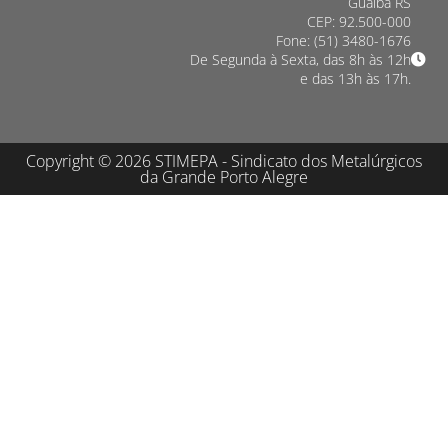
Guaíba RS
CEP: 92.500-000
Fone: (51) 3480-1676
De Segunda à Sexta, das 8h às 12h
e das 13h às 17h.
Copyright © 2026 STIMEPA - Sindicato dos Metalúrgicos
da Grande Porto Alegre