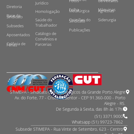
Fotos
de Veículos
Jurídico
Diretoria
Folha
Máquinas
Metalúrgica
Agrícolas
Homologação
Base do
Sindicato
Saúde do
Opiniões do
Siderurgia
Sindicato
Trabalhador
Subsedes
Publicações
Catálogo de
Aposentados
Convênios e
Colônia de
Parcerias
Férias
STIMEPA - Sindicato dos Metalurgicos da Grande Porto Alegre
Av. do Forte, 77 - Cristo Redentor - CEP 91.360-000 - Porto
Alegre - RS.
De Segunda à Sexta, das 8h às 17h.
(51) 3371.9000
Whatsapp (51) 99723-7862
Subsede STIMEPA - Rua Vinte de Setembro, 623 - Centro