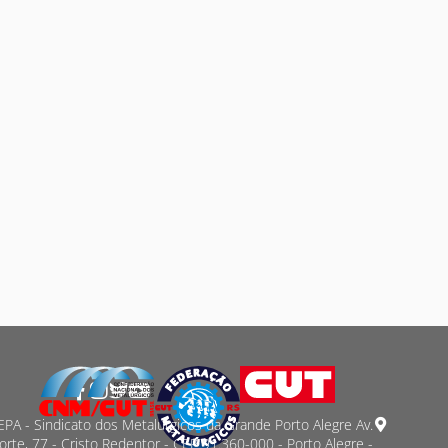
PA - Sindicato dos Metalurgicos da Grande Porto Alegre Av.
orte, 77 - Cristo Redentor - CEP 91.360-000 - Porto Alegre -