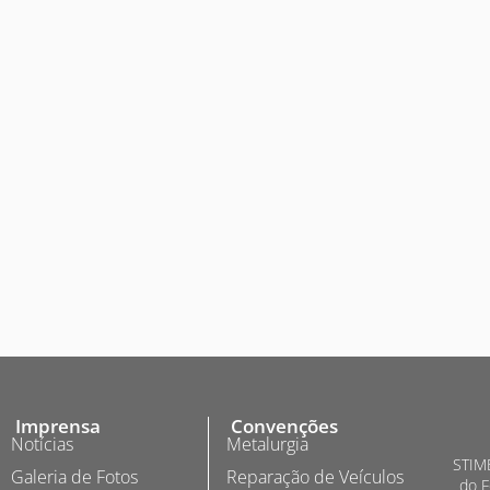
Imprensa
Convenções
Notícias
Metalurgia
STIME
Galeria de Fotos
Reparação de Veículos
do F