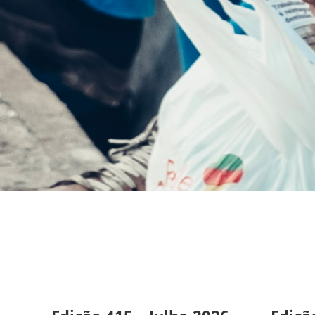
Folha
Metalúrgica