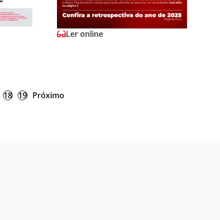
Ler online
18
19
Próximo