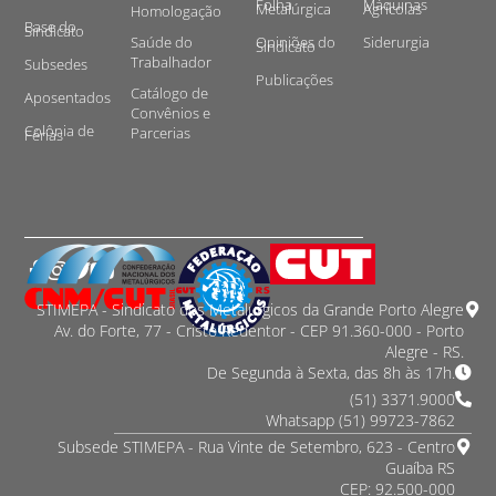
Folha
Máquinas
Metalúrgica
Agrícolas
Homologação
Base do
Sindicato
Saúde do
Opiniões do
Siderurgia
Sindicato
Trabalhador
Subsedes
Publicações
Catálogo de
Aposentados
Convênios e
Colônia de
Parcerias
Férias
STIMEPA - Sindicato dos Metalurgicos da Grande Porto Alegre
Av. do Forte, 77 - Cristo Redentor - CEP 91.360-000 - Porto
Alegre - RS.
De Segunda à Sexta, das 8h às 17h.
(51) 3371.9000
Whatsapp (51) 99723-7862
Subsede STIMEPA - Rua Vinte de Setembro, 623 - Centro
Guaíba RS
CEP: 92.500-000