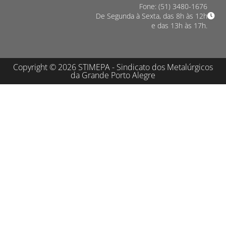
Fone: (51) 3480-1676
De Segunda à Sexta, das 8h às 12h
e das 13h às 17h.
Copyright © 2026 STIMEPA - Sindicato dos Metalúrgicos
da Grande Porto Alegre