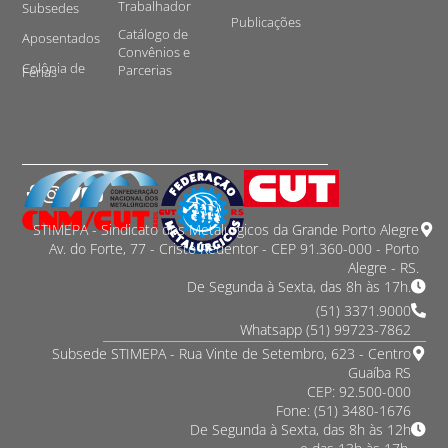
Trabalhador
Subsedes
Publicações
Catálogo de
Aposentados
Convênios e
Colônia de
Parcerias
Férias
STIMEPA - Sindicato dos Metalurgicos da Grande Porto Alegre
Av. do Forte, 77 - Cristo Redentor - CEP 91.360-000 - Porto
Alegre - RS.
De Segunda à Sexta, das 8h às 17h.
(51) 3371.9000
Whatsapp (51) 99723-7862
Subsede STIMEPA - Rua Vinte de Setembro, 623 - Centro
Guaíba RS
CEP: 92.500-000
Fone: (51) 3480-1676
De Segunda à Sexta, das 8h às 12h