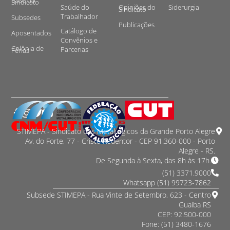
Base do
Sindicato
Saúde do
Opiniões do
Siderurgia
Sindicato
Trabalhador
Subsedes
Publicações
Catálogo de
Aposentados
Convênios e
Colônia de
Parcerias
Férias
STIMEPA - Sindicato dos Metalurgicos da Grande Porto Alegre
Av. do Forte, 77 - Cristo Redentor - CEP 91.360-000 - Porto
Alegre - RS.
De Segunda à Sexta, das 8h às 17h.
(51) 3371.9000
Whatsapp (51) 99723-7862
Subsede STIMEPA - Rua Vinte de Setembro, 623 - Centro
Guaíba RS
CEP: 92.500-000
Fone: (51) 3480-1676