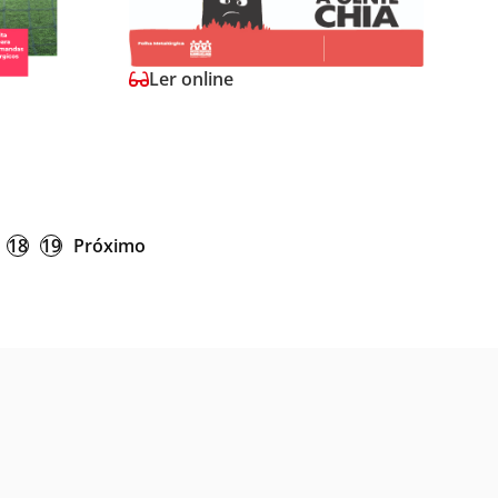
Ler online
18
19
Próximo