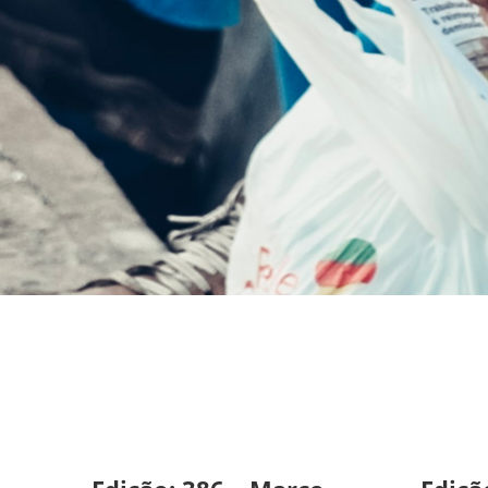
Folha
Metalúrgica