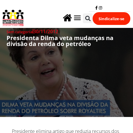
Sindicalize-se
Fale Conosco
30/11/2012
Sem categoria
Presidenta Dilma veta mudanças na
divisão da renda do petróleo
Presidente elimina artigo que reduzia recursos dos