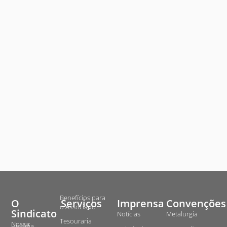
Benefícios para
O
Serviços
Imprensa
Convenções
o Associado
Sindicato
Notícias
Metalurgia
Tesouraria
Nossa
História