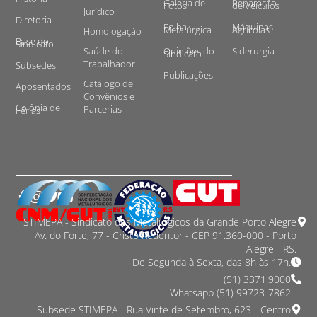
Galeria de
Reparação
Fotos
de Veículos
Jurídico
Diretoria
Folha
Máquinas
Metalúrgica
Agrícolas
Homologação
Base do
Sindicato
Saúde do
Opiniões do
Siderurgia
Sindicato
Trabalhador
Subsedes
Publicações
Catálogo de
Aposentados
Convênios e
Colônia de
Parcerias
Férias
STIMEPA - Sindicato dos Metalurgicos da Grande Porto Alegre
Av. do Forte, 77 - Cristo Redentor - CEP 91.360-000 - Porto
Alegre - RS.
De Segunda à Sexta, das 8h às 17h.
(51) 3371.9000
Whatsapp (51) 99723-7862
Subsede STIMEPA - Rua Vinte de Setembro, 623 - Centro