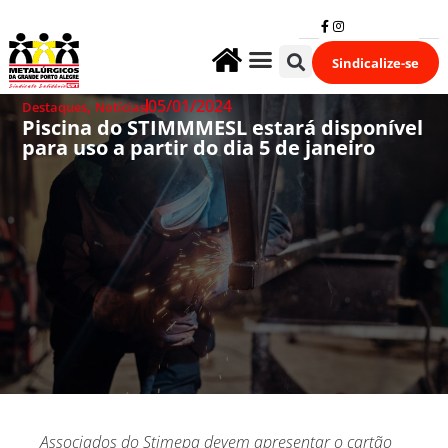
Sindicalize-se
Fale Conosco
,
05/01/2024
Destaques
Notícias
Piscina do STIMMMESL estará disponível
para uso a partir do dia 5 de janeiro
Associados do Stimepa devem apresentar o cartão