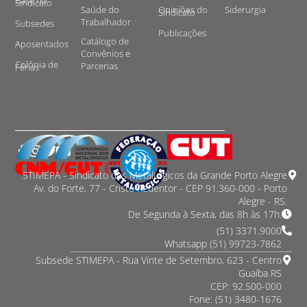
Base do
Sindicato
Saúde do
Opiniões do
Siderurgia
Sindicato
Trabalhador
Subsedes
Publicações
Catálogo de
Aposentados
Convênios e
Colônia de
Parcerias
Férias
STIMEPA - Sindicato dos Metalurgicos da Grande Porto Alegre
Av. do Forte, 77 - Cristo Redentor - CEP 91.360-000 - Porto
Alegre - RS.
De Segunda à Sexta, das 8h às 17h.
(51) 3371.9000
Whatsapp (51) 99723-7862
Subsede STIMEPA - Rua Vinte de Setembro, 623 - Centro
Guaíba RS
CEP: 92.500-000
Fone: (51) 3480-1676