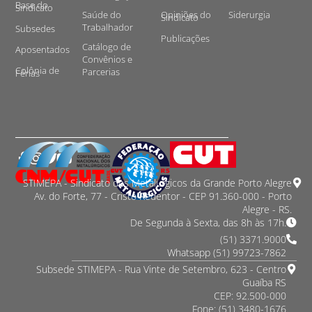
Base do
Sindicato
Saúde do
Opiniões do
Siderurgia
Sindicato
Trabalhador
Subsedes
Publicações
Catálogo de
Aposentados
Convênios e
Colônia de
Parcerias
Férias
STIMEPA - Sindicato dos Metalurgicos da Grande Porto Alegre
Av. do Forte, 77 - Cristo Redentor - CEP 91.360-000 - Porto
Alegre - RS.
De Segunda à Sexta, das 8h às 17h.
(51) 3371.9000
Whatsapp (51) 99723-7862
Subsede STIMEPA - Rua Vinte de Setembro, 623 - Centro
Guaíba RS
CEP: 92.500-000
Fone: (51) 3480-1676