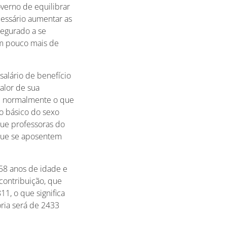
overno de equilibrar
cessário aumentar as
segurado a se
um pouco mais de
salário de benefício
valor de sua
 é normalmente o que
o básico do sexo
ue professoras do
 que se aposentem
 58 anos de idade e
contribuição, que
11, o que significa
oria será de 2433