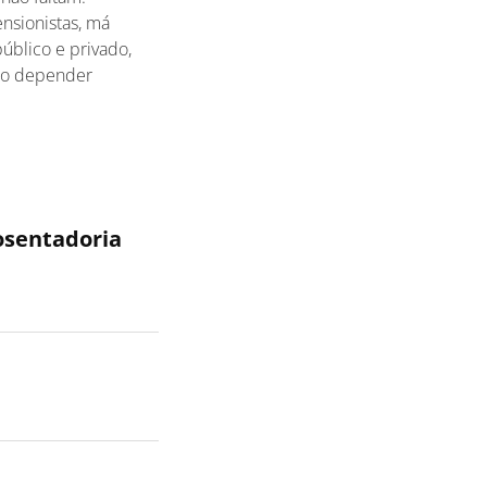
nsionistas, má
úblico e privado,
não depender
osentadoria