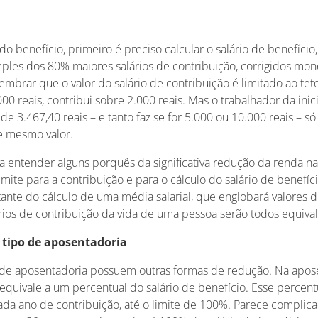
r do benefício, primeiro é preciso calcular o salário de benefíci
mples dos 80% maiores salários de contribuição, corrigidos mo
lembrar que o valor do salário de contribuição é limitado ao tet
00 reais, contribui sobre 2.000 reais. Mas o trabalhador da inic
e 3.467,40 reais – e tanto faz se for 5.000 ou 10.000 reais – só
e mesmo valor.
ara entender alguns porquês da significativa redução da renda n
limite para a contribuição e para o cálculo do salário de benefíc
tante do cálculo de uma média salarial, que englobará valores di
ios de contribuição da vida de uma pessoa serão todos equival
 tipo de aposentadoria
de aposentadoria possuem outras formas de redução. Na apose
 equivale a um percentual do salário de benefício. Esse percent
da ano de contribuição, até o limite de 100%. Parece complica