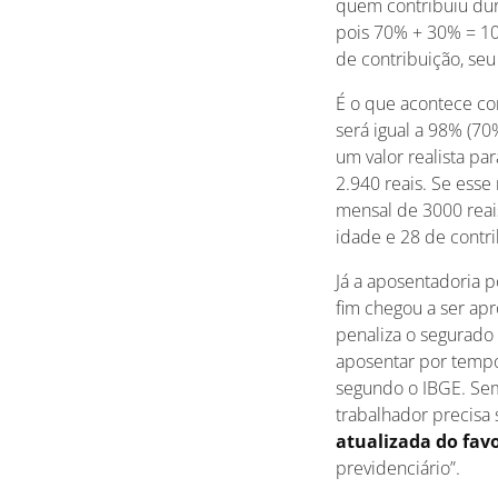
quem contribuiu dur
pois 70% + 30% = 10
de contribuição, seu
É o que acontece c
será igual a 98% (70
um valor realista pa
2.940 reais. Se ess
mensal de 3000 rea
idade e 28 de contri
Já a aposentadoria p
fim chegou a ser apr
penaliza o segurado 
aposentar por tempo 
segundo o IBGE. Sem
trabalhador precisa 
atualizada do favo
previdenciário”.