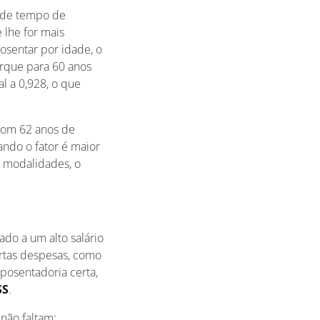
o de tempo de
 lhe for mais
osentar por idade, o
orque para 60 anos
al a 0,928, o que
com 62 anos de
ando o fator é maior
s modalidades, o
do a um alto salário
rtas despesas, como
posentadoria certa,
SS
.
não faltam: