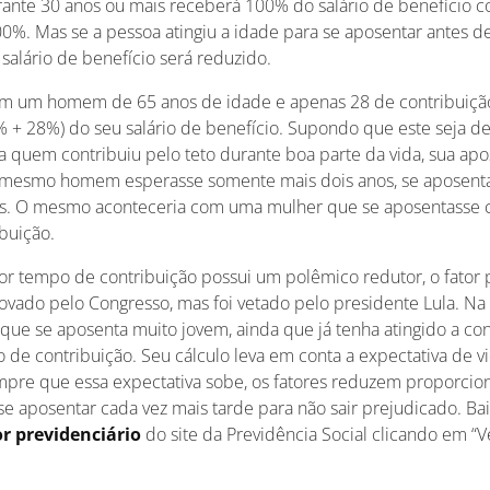
ante 30 anos ou mais receberá 100% do salário de benefício 
0%. Mas se a pessoa atingiu a idade para se aposentar antes d
 salário de benefício será reduzido.
om um homem de 65 anos de idade e apenas 28 de contribuição
% + 28%) do seu salário de benefício. Supondo que este seja de
ra quem contribuiu pelo teto durante boa parte da vida, sua ap
e mesmo homem esperasse somente mais dois anos, se aposent
is. O mesmo aconteceria com uma mulher que se aposentasse 
buição.
or tempo de contribuição possui um polêmico redutor, o fator p
ovado pelo Congresso, mas foi vetado pelo presidente Lula. Na p
que se aposenta muito jovem, ainda que já tenha atingido a co
de contribuição. Seu cálculo leva em conta a expectativa de vi
pre que essa expectativa sobe, os fatores reduzem proporcion
se aposentar cada vez mais tarde para não sair prejudicado. Ba
r previdenciário
do site da Previdência Social clicando em “Ve