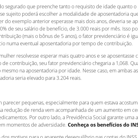
a do segurado que preenche tanto o requisito de idade quanto 
sse sujeito poderá escolher a modalidade de aposentadoria que
er do exemplo anterior esperasse mais dois anos, deveria se ap
00% de seu salário de benefício, de 3.000 reais por mês. Isso p
tribuição (mais o bônus de 5 anos), o fator previdenciário é igu
ício numa eventual aposentadoria por tempo de contribuição.
ulher resolvesse esperar mais quatro anos e se aposentasse 
de contribuição, seu fator previdenciário chegaria a 1,068. Qu
do mesmo na aposentadoria por idade. Nesse caso, em ambas a
adoria seria elevado para 3.204 reais.
 parecer pequenas, especialmente para quem estava acostuma
 essa redução de renda vem acompanhada de um aumento em ce
dicamentos. Por outro lado, a Previdência Social garante uma a
 em momentos de adversidade.
Conheça os benefícios do IN
 dos motivos para o aparente desequilíbrio nas contas do INSS 