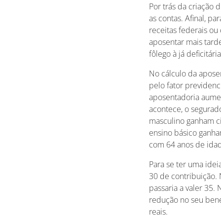
Por trás da criação d
as contas. Afinal, p
receitas federais ou
aposentar mais tard
fôlego à já deficitári
No cálculo da aposen
pelo fator previdenc
aposentadoria aumen
acontece, o segurad
masculino ganham ci
ensino básico ganham
com 64 anos de idad
Para se ter uma idei
30 de contribuição.
passaria a valer 35. 
redução no seu benef
reais.