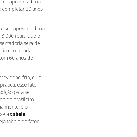
como aposentadoria,
e completar 30 anos
. Sua aposentadoria
 3.000 reais, que é
osentadoria será de
aria com renda
com 60 anos de
revidenciário, cujo
rática, esse fator
ndição para se
da do brasileiro
almente, e o
ixe a
tabela
ja tabela do fator