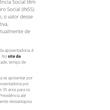
ência Social têm
ro Social (INSS)
, o valor desse
iva,
atualmente de
da aposentadoria, é
s. No
site da
idade, tempo de
ra se aposentar por
aposentadoria por
e 35 anos para os
Previdência até
ente desvantajosa