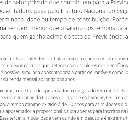
s do setor privado que contribuem para a Previd
posentadoria paga pelo Instituto Nacional do Segu
terminada idade ou tempo de contribuição. Porém
ma ser bem menor que o salário dos tempos da at
para quem ganha acima do teto da Previdência, 
ontece? Para entender o achatamento da renda mensal depois 
 complexos cálculos que determinam os valores dos benefício
é possível simular a aposentadoria a partir de variáveis como 
or da renda mensal ao longo dos anos.
inarão a que tipo de aposentadoria o segurado terá direito. Pa
recisam ter atingido 60 anos de idade e os homens, 65. Já na 
ão, o tempo mínimo exigido é de 30 anos para as mulheres e d
 a aposentadoria proporcional, válida apenas para inscritos na 
Essa terceira modalidade vem caindo em desuso e é extremam