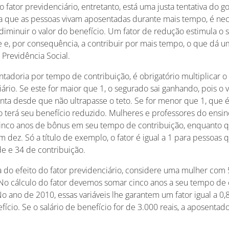
o fator previdenciário, entretanto, está uma justa tentativa do g
ara que as pessoas vivam aposentadas durante mais tempo, é ne
 diminuir o valor do benefício. Um fator de redução estimula o 
e e, por consequência, a contribuir por mais tempo, o que dá 
a Previdência Social.
tadoria por tempo de contribuição, é obrigatório multiplicar o 
iário. Se este for maior que 1, o segurado sai ganhando, pois o 
ta desde que não ultrapasse o teto. Se for menor que 1, que
o terá seu benefício reduzido. Mulheres e professores do ensin
nco anos de bônus em seu tempo de contribuição, enquanto q
 dez. Só a título de exemplo, o fator é igual a 1 para pessoas
e e 34 de contribuição.
a do efeito do fator previdenciário, considere uma mulher com
 No cálculo do fator devemos somar cinco anos a seu tempo de 
No ano de 2010, essas variáveis lhe garantem um fator igual a 0,8
ício. Se o salário de benefício for de 3.000 reais, a aposentad