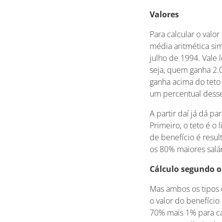
Valores
Para calcular o valo
média aritmética si
julho de 1994. Vale 
seja, quem ganha 2.0
ganha acima do teto d
um percentual dess
A partir daí já dá p
Primeiro, o teto é o 
de benefício é resul
os 80% maiores salár
Cálculo segundo o
Mas ambos os tipos 
o valor do benefício
70% mais 1% para ca