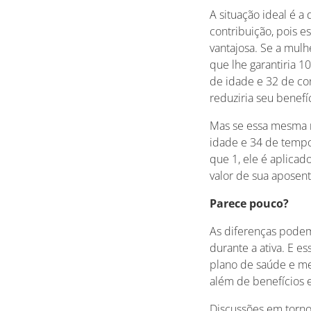
A situação ideal é 
contribuição, pois e
vantajosa. Se a mulh
que lhe garantiria 1
de idade e 32 de con
reduziria seu benef
Mas se essa mesma m
idade e 34 de tempo 
que 1, ele é aplica
valor de sua aposent
Parece pouco?
As diferenças podem
durante a ativa. E
plano de saúde e me
além de benefícios
Discussões em torno