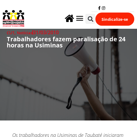
Sindicalize-se
Fale Conosco
,
31/03/2010
CUT
Notícias
Trabalhadores fazem paralisação de 24
horas na Usiminas
Os trabalhadores na Usiminas de Taubaté iniciaram