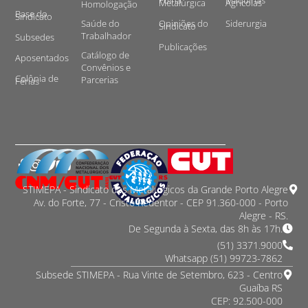
Folha
Máquinas
Metalúrgica
Agrícolas
Homologação
Base do
Sindicato
Saúde do
Opiniões do
Siderurgia
Sindicato
Trabalhador
Subsedes
Publicações
Catálogo de
Aposentados
Convênios e
Colônia de
Parcerias
Férias
STIMEPA - Sindicato dos Metalurgicos da Grande Porto Alegre
Av. do Forte, 77 - Cristo Redentor - CEP 91.360-000 - Porto
Alegre - RS.
De Segunda à Sexta, das 8h às 17h.
(51) 3371.9000
Whatsapp (51) 99723-7862
Subsede STIMEPA - Rua Vinte de Setembro, 623 - Centro
Guaíba RS
CEP: 92.500-000