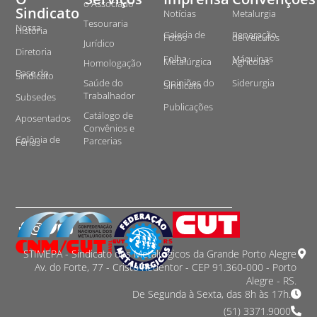
o Associado
Sindicato
Notícias
Metalurgia
Tesouraria
Nossa
História
Galeria de
Reparação
Fotos
de Veículos
Jurídico
Diretoria
Folha
Máquinas
Metalúrgica
Agrícolas
Homologação
Base do
Sindicato
Saúde do
Opiniões do
Siderurgia
Sindicato
Trabalhador
Subsedes
Publicações
Catálogo de
Aposentados
Convênios e
Colônia de
Parcerias
Férias
STIMEPA - Sindicato dos Metalurgicos da Grande Porto Alegre
Av. do Forte, 77 - Cristo Redentor - CEP 91.360-000 - Porto
Alegre - RS.
De Segunda à Sexta, das 8h às 17h.
(51) 3371.9000