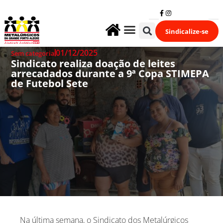
Sindicalize-se
Fale Conosco
01/12/2025
Sem categoria
Sindicato realiza doação de leites
arrecadados durante a 9ª Copa STIMEPA
de Futebol Sete
Na última semana, o Sindicato dos Metalúrgicos