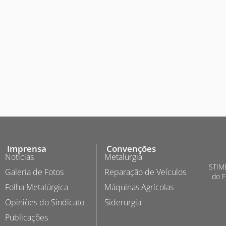
Imprensa
Convenções
Notícias
Metalurgia
STIME
Galeria de Fotos
Reparação de Veículos
do F
Folha Metalúrgica
Máquinas Agrícolas
Opiniões do Sindicato
Siderurgia
Publicações