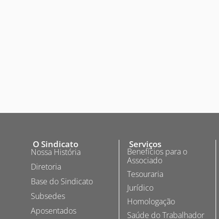
O Sindicato
Serviços
Benefícios para o
Nossa História
Associado
Diretoria
Tesouraria
Base do Sindicato
Jurídico
Subsedes
Homologação
Aposentados
Saúde do Trabalhador