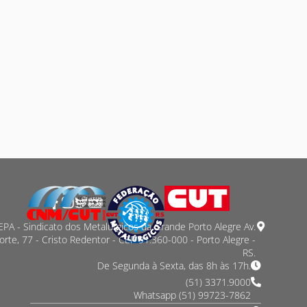
PA - Sindicato dos Metalurgicos da Grande Porto Alegre Av.
orte, 77 - Cristo Redentor - CEP 91.360-000 - Porto Alegre -
RS.
De Segunda à Sexta, das 8h às 17h.
(51) 3371.9000
Whatsapp (51) 99723-7862