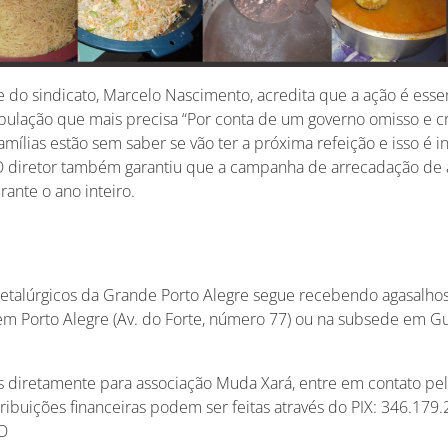
do sindicato, Marcelo Nascimento, acredita que a ação é essenc
pulação que mais precisa “Por conta de um governo omisso e c
mílias estão sem saber se vão ter a próxima refeição e isso é in
O diretor também garantiu que a campanha de arrecadação de 
rante o ano inteiro.
alúrgicos da Grande Porto Alegre segue recebendo agasalhos
 em Porto Alegre (Av. do Forte, número 77) ou na subsede em Gu
diretamente para associação Muda Xará, entre em contato pel
ribuições financeiras podem ser feitas através do PIX: 346.17
O