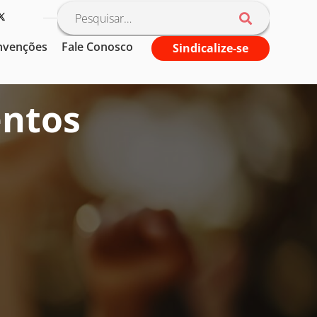
nvenções
Fale Conosco
Sindicalize-se
entos