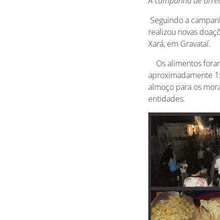
A campanha de arrec
Seguindo a campanha 
realizou novas doaç
Xará, em Gravataí.
Os alimentos foram 
aproximadamente 15
almoço para os mor
entidades.