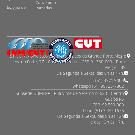
Convênios e
Colônia de
Parcerias
Férias
STIMEPA - Sindicato dos Metalurgicos da Grande Porto Alegre
Av. do Forte, 77 - Cristo Redentor - CEP 91.360-000 - Porto
Alegre - RS.
De Segunda à Sexta, das 8h às 17h.
(51) 3371.9000
Whatsapp (51) 99723-7862
Subsede STIMEPA - Rua Vinte de Setembro, 623 - Centro
Guaíba RS
CEP: 92.500-000
Fone: (51) 3480-1676
De Segunda à Sexta, das 8h às 12h
e das 13h às 17h.