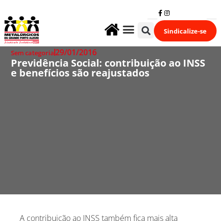
Sindicalize-se
Fale Conosco
29/01/2016
Sem categoria
Previdência Social: contribuição ao INSS
e benefícios são reajustados
A contribuição ao INSS também fica mais alta