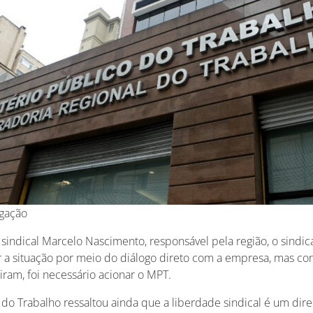
lgação
sindical Marcelo Nascimento, responsável pela região, o sindic
r a situação por meio do diálogo direto com a empresa, mas co
tiram, foi necessário acionar o MPT.
 do Trabalho ressaltou ainda que a liberdade sindical é um direi