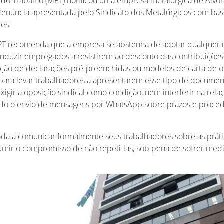
 do Trabalho (MPT) notificou uma empresa metalúrgica de Alvor
s denúncia apresentada pelo Sindicato dos Metalúrgicos com bas
res.
T recomenda que a empresa se abstenha de adotar qualquer 
 induzir empregados a resistirem ao desconto das contribuiçõe
lização de declarações pré-preenchidas ou modelos de carta de
 para levar trabalhadores a apresentarem esse tipo de document
gir a oposição sindical como condição, nem interferir na relaç
ndo o envio de mensagens por WhatsApp sobre prazos e proce
ada a comunicar formalmente seus trabalhadores sobre as prátic
sumir o compromisso de não repeti-las, sob pena de sofrer medi