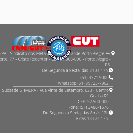
PA - Sindicato dos Metalurgicos da Grande Porto Alegre Av.
orte, 77 - Cristo Redentor - CEP 91.360-000 - Porto Alegre -
RS.
De Segunda à Sexta, das 8h às 17h.
(51) 3371.9000
Whatsapp (51) 99723-7862
Subsede STIMEPA - Rua Vinte de Setembro, 623 - Centro
Guaíba RS
CEP: 92.500-000
Fone: (51) 3480-1676
De Segunda à Sexta, das 8h às 12h
e das 13h às 17h.