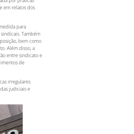
ada por práticas
e em relatos dos
medida para
s sindicais. Também
 oposição, bem como
o. Além disso, a
ão entre sindicato e
dimentos de
as irregulares
das judiciais e