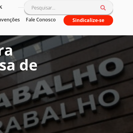
nvenções
Fale Conosco
Sindicalize-se
ra
sa de