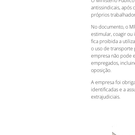
O Ministério Público
antissindicais, apó
próprios trabalhado
No documento, o MP
estimular, coagir ou
fica proibida a uti
o uso de transporte
empresa não pode exi
empregados, inclui
oposição.
A empresa foi obrig
identificadas e a as
extrajudiciais.