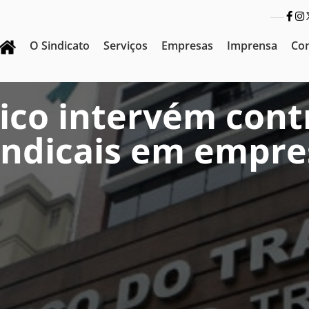
O Sindicato
Serviços
Empresas
Imprensa
Co
lico intervém cont
sindicais em empre