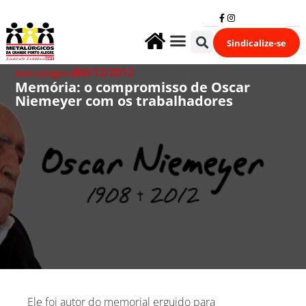
Sindicalize-se
Fale Conosco
06/12/2012
Sem categoria
Memória: o compromisso de Oscar
Niemeyer com os trabalhadores
Ele foi autor do memorial erguido para