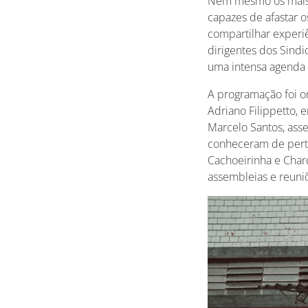
Nem mesmo os mais d
capazes de afastar o
compartilhar experiê
dirigentes dos Sindi
uma intensa agenda
A programação foi o
Adriano Filippetto, 
Marcelo Santos, ass
conheceram de perto 
Cachoeirinha e Charq
assembleias e reuniõ