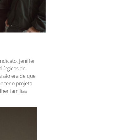
dicato. Jeniffer
alúrgicos de
visão era de que
hecer o projeto
her famílias