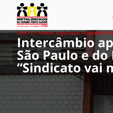
CNM
,
CUT
,
Notícias
,
Organização Sindical
04/07/2
Intercâmbio ap
São Paulo e do 
“Sindicato vai 