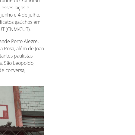
Grande do Sul foram
 esses laços e
 junho e 4 de julho,
ndicatos gaúchos em
CUT (CNM/CUT).
ande Porto Alegre,
da Rosa, além de João
antes paulistas
s, São Leopoldo,
de conversa,