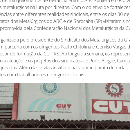
e mil quilômetros de distância entre o ABC Paulista e o Rio 
s metalúrgicos na luta por direitos. Com o objetivo de fortalecer
ncias entre diferentes realidades sindicais, entre os dias 30 de
catos dos Metalúrgicos do ABC e de Sorocaba (SP) visitaram si
 promovida pela Confederação Nacional dos Metalúrgicos da 
rganizada pelo presidente do Sindicato dos Metalúrgicos da Gr
em parceria com os dirigentes Paulo Chitolina e Genilso Vargas 
essor de formação da CUT-RS. Ao longo da semana, os represent
a atuação e os projetos dos sindicatos de Porto Alegre, Canoa
ueadas. Além das visitas institucionais, participaram de rodas 
es com trabalhadores e dirigentes locais.