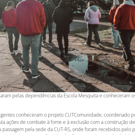
haram pelas dependências da Escola Mesquita e conheceram os
irigentes conheceram o projeto CUTComunidade, coordenado p
ula ações de combate à fome e à exclusão com a construção de 
iu passagem pela sede da CUT-RS, onde foram recebidos pelo 