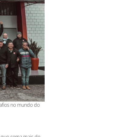
safios no mundo do
a, que soma mais de