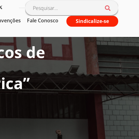
nvenções
Fale Conosco
Sindicalize-se
cos de
:
ica”