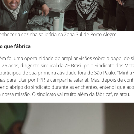
onhecer a cozinha solidária na Zona Sul de Porto Alegre
o que fábrica
m foi uma oportunidade de ampliar visões sobre o papel do sin
 25 anos, dirigente sindical da ZF Brasil pelo Sindicato dos Met
articipou de sua primeira atividade fora de São Paulo. “Minha 
nas para lutar por PPR e campanha salarial. Mas, depois de con
 o abrigo do sindicato durante as enchentes, entendi que acol
nossa missão. O sindicato vai muito além da fábrica”, relatou.