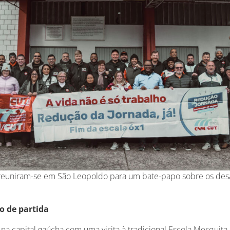
s reuniram-se em São Leopoldo para um bate-papo sobre os de
o de partida
o na capital gaúcha com uma visita à tradicional Escola Mesquit