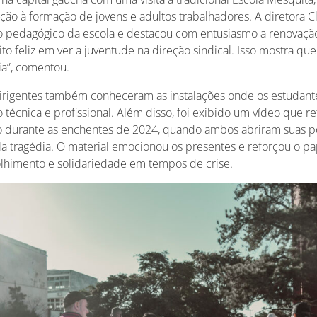
ção à formação de jovens e adultos trabalhadores. A diretora C
o pedagógico da escola e destacou com entusiasmo a renovaçã
ito feliz em ver a juventude na direção sindical. Isso mostra que
ia”, comentou.
 dirigentes também conheceram as instalações onde os estudante
 técnica e profissional. Além disso, foi exibido um vídeo que re
to durante as enchentes de 2024, quando ambos abriram suas po
ela tragédia. O material emocionou os presentes e reforçou o pa
himento e solidariedade em tempos de crise.