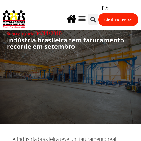
Sindicalize-se
Fale Conosco
04/11/2010
Sem categoria
Indústria brasileira tem faturamento
recorde em setembro
A indústria brasileira teve um faturamento real