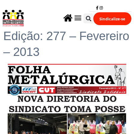
Sindicalize-se
Fale Conosco
Edição: 277 – Fevereiro
– 2013