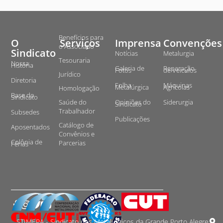
Benefícios para
O
Serviços
Imprensa
Convenções
o Associado
Sindicato
Notícias
Metalurgia
Tesouraria
Nossa
História
Galeria de
Reparação
Fotos
de Veículos
Jurídico
Diretoria
Folha
Máquinas
Metalúrgica
Agrícolas
Homologação
Base do
Sindicato
Saúde do
Opiniões do
Siderurgia
Sindicato
Trabalhador
Subsedes
Publicações
Catálogo de
Aposentados
Convênios e
Colônia de
Parcerias
Férias
STIMEPA - Sindicato dos Metalurgicos da Grande Porto Alegre