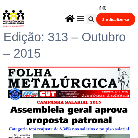
Sindicalize-se
Fale Conosco
Edição: 313 – Outubro
– 2015