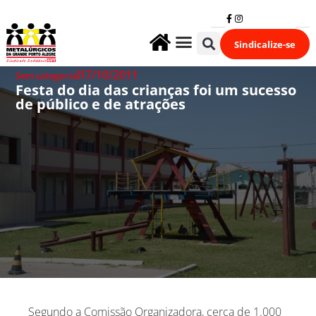
Sindicalize-se
Fale Conosco
17/10/2011
Sem categoria
Festa do dia das crianças foi um sucesso
de público e de atrações
Segundo a Comissão Organizadora, cerca de 1.000