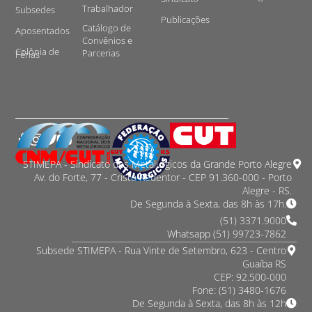
Trabalhador
Subsedes
Publicações
Catálogo de
Aposentados
Convênios e
Colônia de
Parcerias
Férias
STIMEPA - Sindicato dos Metalurgicos da Grande Porto Alegre
Av. do Forte, 77 - Cristo Redentor - CEP 91.360-000 - Porto
Alegre - RS.
De Segunda à Sexta, das 8h às 17h.
(51) 3371.9000
Whatsapp (51) 99723-7862
Subsede STIMEPA - Rua Vinte de Setembro, 623 - Centro
Guaíba RS
CEP: 92.500-000
Fone: (51) 3480-1676
De Segunda à Sexta, das 8h às 12h