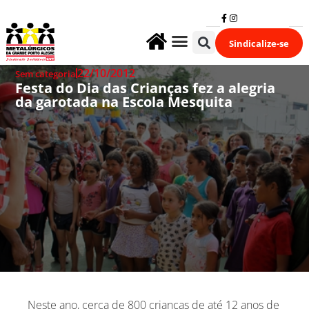
Sindicalize-se
Fale Conosco
22/10/2012
Sem categoria
Festa do Dia das Crianças fez a alegria
da garotada na Escola Mesquita
Neste ano, cerca de 800 crianças de até 12 anos de