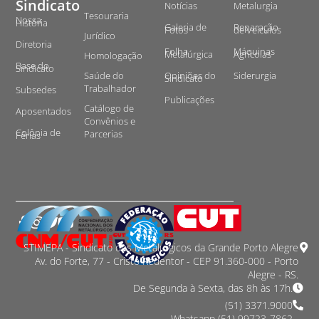
Sindicato
Notícias
Metalurgia
Tesouraria
Nossa
História
Galeria de
Reparação
Fotos
de Veículos
Jurídico
Diretoria
Folha
Máquinas
Metalúrgica
Agrícolas
Homologação
Base do
Sindicato
Saúde do
Opiniões do
Siderurgia
Sindicato
Trabalhador
Subsedes
Publicações
Catálogo de
Aposentados
Convênios e
Colônia de
Parcerias
Férias
STIMEPA - Sindicato dos Metalurgicos da Grande Porto Alegre
Av. do Forte, 77 - Cristo Redentor - CEP 91.360-000 - Porto
Alegre - RS.
De Segunda à Sexta, das 8h às 17h.
(51) 3371.9000
Whatsapp (51) 99723-7862