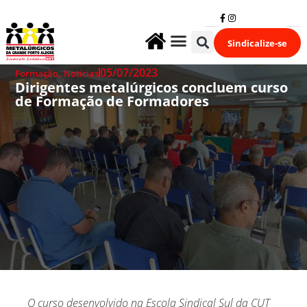
Sindicalize-se
Fale Conosco
,
05/07/2023
Formação
Notícias
Dirigentes metalúrgicos concluem curso
de Formação de Formadores
O curso desenvolvido na Escola Sindical Sul da CUT