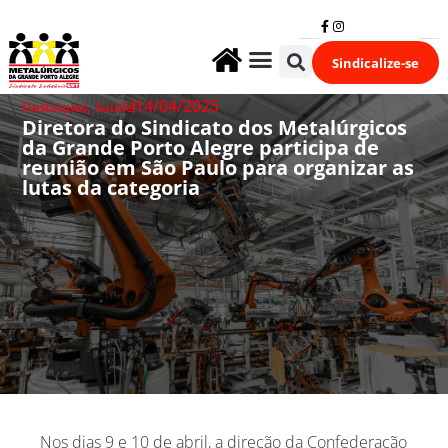
Sindicalize-se
Fale Conosco
,
14/04/2025
Destaques
Saúde
Diretora do Sindicato dos Metalúrgicos
da Grande Porto Alegre participa de
reunião em São Paulo para organizar as
lutas da categoria
Nos dias 9 e 10 de abril, a direção da Confederação