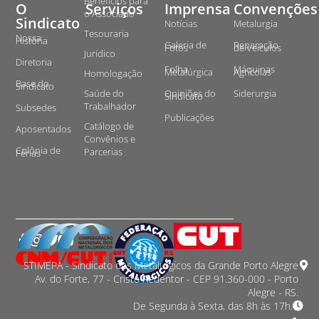
Benefícios para
O
Serviços
Imprensa
Convenções
o Associado
Sindicato
Notícias
Metalurgia
Tesouraria
Nossa
História
Galeria de
Reparação
Fotos
de Veículos
Jurídico
Diretoria
Folha
Máquinas
Metalúrgica
Agrícolas
Homologação
Base do
Sindicato
Saúde do
Opiniões do
Siderurgia
Sindicato
Trabalhador
Subsedes
Publicações
Catálogo de
Aposentados
Convênios e
Colônia de
Parcerias
Férias
STIMEPA - Sindicato dos Metalurgicos da Grande Porto Alegre
Av. do Forte, 77 - Cristo Redentor - CEP 91.360-000 - Porto
Alegre - RS.
De Segunda à Sexta, das 8h às 17h.