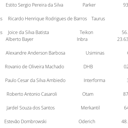
or Estito Sergio Pereira da Silva Park
 roupas Ricardo Henrique Rodrigues de Barros
ar roupas Joice da Silva Batista Teikon
gerador Alberto Bayer Inbra 
ador Alexandre Anderson Barbosa Usimi
adora Rovanio de Oliveira Machado D
dora Paulo Cesar da Silva Ambiedo Interf
ondas Roberto Antonio Casaroli Ota
ndas Jardel Souza dos Santos Merkant
leta Estevão Dombrowski Oderich 4