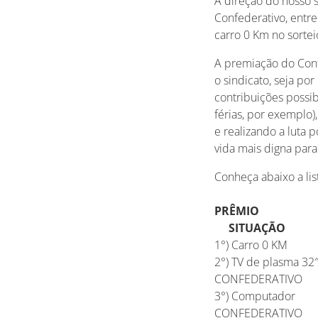
A direção do nosso 
Confederativo, entre
carro 0 Km no sorte
A premiação do Conf
o sindicato, seja po
contribuições possib
férias, por exemplo)
e realizando a luta 
vida mais digna para
Conheça abaixo a li
PRÊMIO
SITUAÇÃO
1°) Carro 0
2°) TV de pla
CONFEDERATIVO
3°) Computa
CONFEDERATIVO