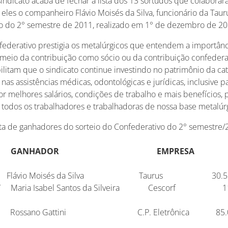
sindicato acaba de fechar a lista dos 13 sortudos que colabora
 eles o companheiro Flávio Moisés da Silva, funcionário da Tau
io do 2° semestre de 2011, realizado em 1° de dezembro de 20
ederativo prestigia os metalúrgicos que entendem a importân
r meio da contribuição como sócio ou da contribuição confederat
ilitam que o sindicato continue investindo no patrimônio da cat
, nas assistências médicas, odontológicas e jurídicas, inclusive
por melhores salários, condições de trabalho e mais benefícios
 todos os trabalhadores e trabalhadoras de nossa base metalúr
sta de ganhadores do sorteio do Confederativo do 2° semestre
 GANHADOR EMPRESA Nº S
 KM Flávio Moisés da Silva Taurus 3
sma 32″ Maria Isabel Santos da Silveira Ces
dor Rossano Gattini C.P. Eletrônic