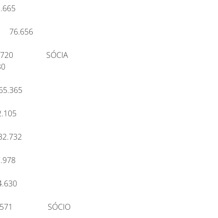
er 93.665
 Taurus 76.656
 56.720 SÓCIA
23.630
nas 65.365
HB 02.105
orma 32.732
m 87.978
il 64.630
8.571 SÓCIO