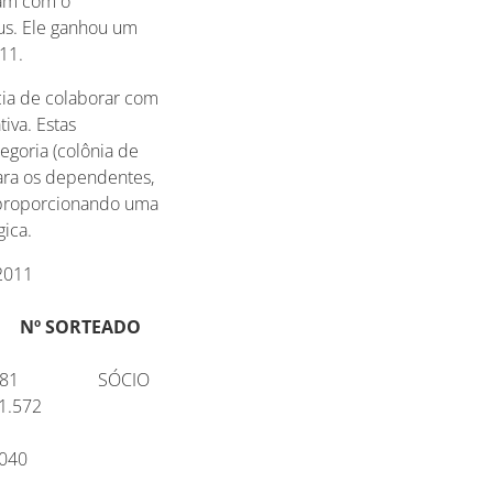
ram com o
rus. Ele ganhou um
11.
cia de colaborar com
iva. Estas
egoria (colônia de
 para os dependentes,
, proporcionando uma
gica.
/2011
ORTEADO
0.581 SÓCIO
corf 11.572
a 85.040