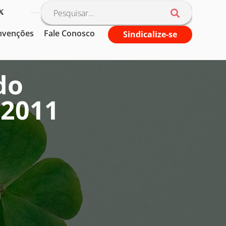
nvenções
Fale Conosco
Sindicalize-se
do
 2011