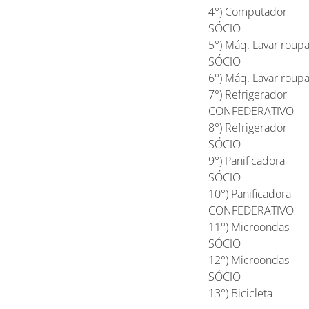
4°) Computad
SÓCIO
5°) Máq. Lavar
SÓCIO
6°) Máq. Lav
7°) Refri
CONFEDERATIVO
8°) Refriger
SÓCIO
9°) Panific
SÓCIO
10°) Panifica
CONFEDERATIVO
11°) Micro
SÓCIO
12°) Microo
SÓCIO
13°) Bicic