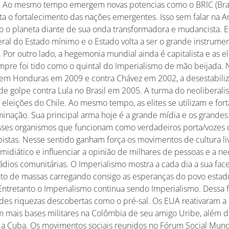
 Ao mesmo tempo emergem novas potencias como o BRIC (Brasil
ta o fortalecimento das nações emergentes. Isso sem falar na A
do o planeta diante de sua onda transformadora e mudancista. E
eral do Estado mínimo e o Estado volta a ser o grande instrum
Por outro lado, a hegemonia mundial ainda é capitalista e as el
mpre foi tido como o quintal do Imperialismo de mão beijada. 
em Honduras em 2009 e contra Chávez em 2002, a desestabili
a de golpe contra Lula no Brasil em 2005. A turma do neoliberal
eleições do Chile. Ao mesmo tempo, as elites se utilizam e fo
inação. Sua principal arma hoje é a grande mídia e os grandes
ses organismos que funcionam como verdadeiros porta/vozes d
pistas. Nesse sentido ganham força os movimentos de cultura 
midiático e influenciar a opinião de milhares de pessoas e a n
rádios comunitárias. O Imperialismo mostra a cada dia a sua f
o de massas carregando consigo as esperanças do povo esta
 Entretanto o Imperialismo continua sendo Imperialismo. Dessa 
des riquezas descobertas como o pré-sal. Os EUA reativaram a 
m mais bases militares na Colômbia de seu amigo Uribe, além de
 a Cuba. Os movimentos sociais reunidos no Fórum Social Mundi