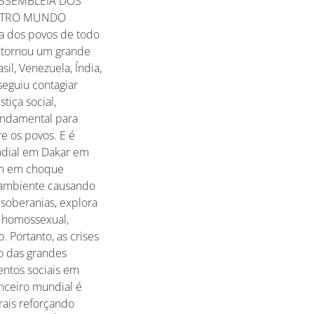
. ASSEMBLEIA DOS
 OUTRO MUNDO
a dos povos de todo
e tornou um grande
il, Venezuela, Índia,
eguiu contagiar
tiça social,
fundamental para
re os povos. E é
undial em Dakar em
ram em choque
o ambiente causando
 soberanias, explora
o homossexual,
. Portanto, as crises
o das grandes
entos sociais em
anceiro mundial é
rais reforçando