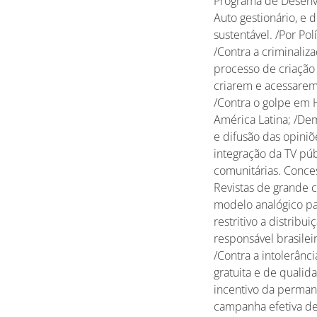
Programa de Desenvo
Auto gestionário, e 
sustentável. /Por Po
/Contra a criminaliz
processo de criação e
criarem e acessarem 
/Contra o golpe em 
América Latina; /Dem
e difusão das opiniõ
integração da TV púb
comunitárias. Conces
Revistas de grande 
modelo analógico par
restritivo a distribu
responsável brasilei
/Contra a intolerânc
gratuita e de qualid
incentivo da permanê
campanha efetiva d