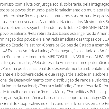
misso com a luta por justiça social, soberania, pela integração
todos os povos do mundo, pelo fortalecimento do multilaterali
autodeterminação dos povos e contra todas as formas de opress
brasileiros convocam a Assembleia Nacional dos Movimentos Soc
lo e definem as seguintes bandeiras de luta: SOBERANIA NACI
povo brasileiro; /Pela retirada das bases estrangeiras da Améric
rminação dos povos; /Pela retirada imediata das tropas dos EU
ação do Estado Palestino; /Contra os Golpes de Estado a exemp
a 4ª Frota na América Latina; /Pela integração solidária da Améri
ismo /Pelo fortalecimento do MERCOSUL, UNASUL e da ALBA; /
das forças armadas; /Pela defesa da Amazônia como patrimônio 
or uma política nacional de desenvolvimento ambientalmente
iente e a biodiversidade, e que resguarde a soberania sobre a 
ional de Desenvolvimento com distribuição de renda e valorizaç
 da indústria nacional; /Contra o latifúndio; /Em defesa da Refo
de trabalho sem redução de salários; /Por políticas Públicas pa
e organização econômica baseadas na cooperação, autogestão e 
ei Geral do Cooperativismo e da conquista de um Sistema de Fin