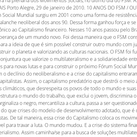
bora na plenária dos Movimentos Sociais, no último dia do FSM
S Porto Alegre, 29 de janeiro de 2010. 10 ANOS DO FSM /
Social Mundial surgiu em 2001 como uma forma de resistênci
avalanche neoliberal dos anos 90. Dessa forma ganhou força e s
ico ao Capitalismo financeiro. Nesses 10 anos passou pelo Bras
perança de um mundo novo. Foi dessa maneira que o FSM cons
ra a ideia de que é sim possível construir outro mundo com jus
ruir o planeta e valorizando as culturas nacionais. O FSM foi 
onjuntura que valorize o multilateralismo e a solidariedade ent
s para novas lutas e para construir o próximo Fórum Social M
m o declínio do neoliberalismo e a crise do capitalismo entra
pitalistas. Assim, o capitalismo predatório que destrói o mei
s climáticos, que desrespeita os povos de todo o mundo e suas
strutura o mundo do trabalho, que exclui o jovem, discrimina 
inaliza o negro, mercantiliza a cultura, passa a ser questionado
o do que crises do modelo de desenvolvimento adotado, que é 
stas. De tal maneira, essa crise do Capitalismo coloca os movim
vel para travar a luta. O mundo mudou. E a crise do sistema fin
rialismo. Assim caminha/se para a busca de soluções multilate