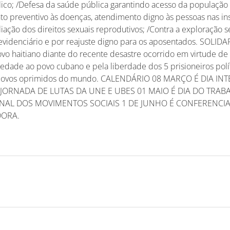
lico; /Defesa da saúde pública garantindo acesso da população
o preventivo às doenças, atendimento digno às pessoas nas ins
liação dos direitos sexuais reprodutivos; /Contra a exploração 
previdenciário e por reajuste digno para os aposentados. SOLI
ovo haitiano diante do recente desastre ocorrido em virtude d
iedade ao povo cubano e pela liberdade dos 5 prisioneiros polí
s povos oprimidos do mundo. CALENDÁRIO 08 MARÇO É DIA I
JORNADA DE LUTAS DA UNE E UBES 01 MAIO É DIA DO TRAB
NAL DOS MOVIMENTOS SOCIAIS 1 DE JUNHO É CONFERENCI
DORA.