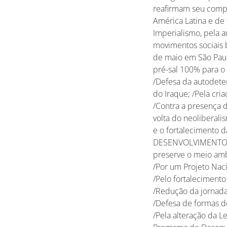
reafirmam seu compro
América Latina e de 
Imperialismo, pela 
movimentos sociais 
de maio em São Pau
pré-sal 100% para o 
/Defesa da autodete
do Iraque; /Pela cri
/Contra a presença d
volta do neoliberal
e o fortalecimento 
DESENVOLVIMENTO /P
preserve o meio amb
/Por um Projeto Nac
/Pelo fortalecimento
/Redução da jornada 
/Defesa de formas d
/Pela alteração da L