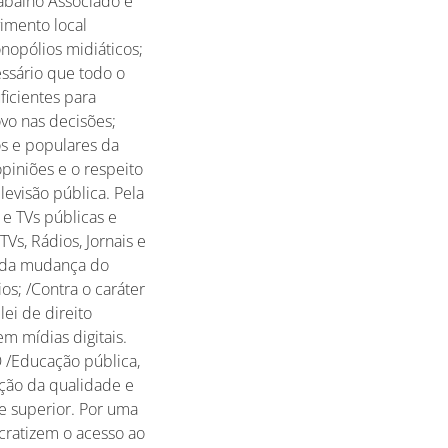
abalho Associado e
vimento local
nopólios midiáticos;
essário que todo o
ficientes para
ovo nas decisões;
os e populares da
piniões e o respeito
levisão pública. Pela
 e TVs públicas e
Vs, Rádios, Jornais e
o da mudança do
os; /Contra o caráter
lei de direito
m mídias digitais.
O /Educação pública,
oção da qualidade e
 e superior. Por uma
ratizem o acesso ao