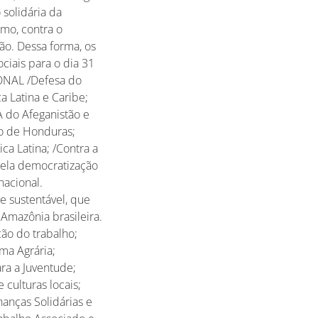
 solidária da
smo, contra o
ão. Dessa forma, os
iais para o dia 31
ONAL /Defesa do
a Latina e Caribe;
A do Afeganistão e
lo de Honduras;
ca Latina; /Contra a
Pela democratização
nacional.
 sustentável, que
Amazônia brasileira.
ão do trabalho;
rma Agrária;
ra a Juventude;
culturas locais;
anças Solidárias e