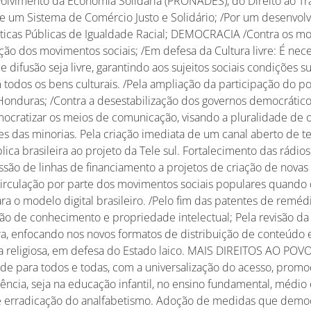
lvimento da Economia Solidária (PRONADES), do Direito ao Tr
de um Sistema de Comércio Justo e Solidário; /Por um desenvol
líticas Públicas de Igualdade Racial; DEMOCRACIA /Contra os mo
ação dos movimentos sociais; /Em defesa da Cultura livre: É nec
 difusão seja livre, garantindo aos sujeitos sociais condições su
todos os bens culturais. /Pela ampliação da participação do p
Honduras; /Contra a desestabilização dos governos democrátic
ocratizar os meios de comunicação, visando a pluralidade de o
es das minorias. Pela criação imediata de um canal aberto de te
lica brasileira ao projeto da Tele sul. Fortalecimento das rádios
são de linhas de financiamento a projetos de criação de novas T
circulação por parte dos movimentos sociais populares quand
a o modelo digital brasileiro. /Pelo fim das patentes de remédi
ição de conhecimento e propriedade intelectual; Pela revisão da 
ra, enfocando nos novos formatos de distribuição de conteúdo e
ia religiosa, em defesa do Estado laico. MAIS DIREITOS AO POV
ade para todos e todas, com a universalização do acesso, prom
ncia, seja na educação infantil, no ensino fundamental, médio
e erradicação do analfabetismo. Adoção de medidas que democ