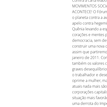
Confira a carta ela
MOVIMENTOS SOCIAI
ACONTECE! O Fórum 
o planeta contra a 
apelo contra hegemôn
Quênia levando a es
corações e mentes pa
democracia, sem dest
construir uma nova c
assim que partiremo
janeiro de 2011. Co
também os valores ca
graves desequilíbrio
o trabalhador e dese
oprime a mulher, marg
atuais nada mais sã
corporações capitali
situação mais favorá
uma derrota do Impe