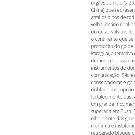
órgãos como o G-20.
China) que represen
atrai os olhos de to
velho ideário neolib
do desenvolvimento. 
o continente que se
promoção do golpe 
Paraguai, a tentativ
demonstrou isso nas 
instrumentos de dom
comunicação. São es
conservadoras e gol
driblar o monopólio 
fortalecimento das 
um grande moviment
superar a era Bush.
olho diante das gran
marítima e instalara
retrógrado bloqueio