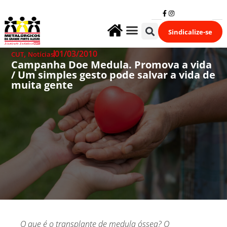
Sindicalize-se
Fale Conosco
,
01/03/2010
CUT
Notícias
Campanha Doe Medula. Promova a vida
/ Um simples gesto pode salvar a vida de
muita gente
O que é o transplante de medula óssea? O