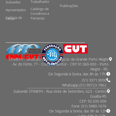
Trabalhador
Subsedes
Publicações
Catálogo de
Aposentados
Convênios e
Colônia de
Parcerias
Férias
STIMEPA - Sindicato dos Metalurgicos da Grande Porto Alegre
Av. do Forte, 77 - Cristo Redentor - CEP 91.360-000 - Porto
Alegre - RS.
De Segunda à Sexta, das 8h às 17h.
(51) 3371.9000
Whatsapp (51) 99723-7862
Subsede STIMEPA - Rua Vinte de Setembro, 623 - Centro
Guaíba RS
CEP: 92.500-000
Fone: (51) 3480-1676
De Segunda à Sexta, das 8h às 12h
e das 13h às 17h.