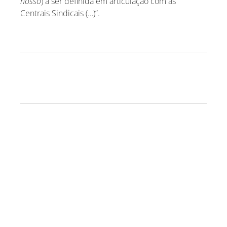
nosso
) a ser definida em articulação com as
Centrais Sindicais (…)”.