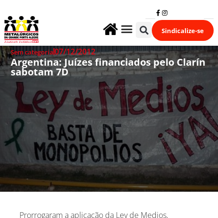
Sindicalize-se
Fale Conosco
07/12/2012
Sem categoria
Argentina: Juízes financiados pelo Clarín
sabotam 7D
Prorrogaram a aplicação da Ley de Medios,