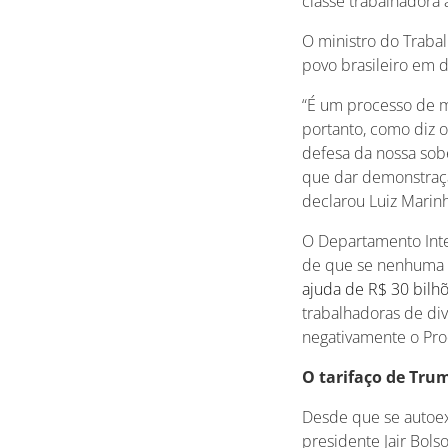
classe trabalhadora 
O ministro do Traba
povo brasileiro em 
“É um processo de m
portanto, como diz o
defesa da nossa sob
que dar demonstração
declarou Luiz Marin
O Departamento Inte
de que se nenhuma m
ajuda de R$ 30 bilhõ
trabalhadoras de di
negativamente o Pro
O tarifaço de Tru
Desde que se autoex
presidente Jair Bol