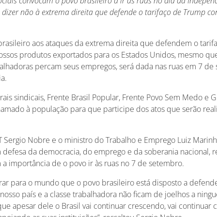
iais convocam o povo brasileiro a ir às ruas no dia da Indepen
 dizer não à extrema direita que defende o tarifaço de Trump con
brasileiro aos ataques da extrema direita que defendem o tari
ossos produtos exportados para os Estados Unidos, mesmo que
balhadoras percam seus empregos, será dada nas ruas em 7 de
a.
trais sindicais, Frente Brasil Popular, Frente Povo Sem Medo e G
amado à população para que participe dos atos que serão real
 Sergio Nobre e o ministro do Trabalho e Emprego Luiz Marinho
em defesa da democracia, do emprego e da soberania nacional, 
 a importância de o povo ir às ruas no 7 de setembro.
r para o mundo que o povo brasileiro está disposto a defender
nosso país e a classe trabalhadora não ficam de joelhos a nin
ue apesar dele o Brasil vai continuar crescendo, vai continuar