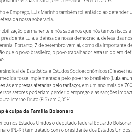
apoiando as suas instituições”, ressaltou Sergio Nobre.
lho e Emprego, Luiz Marinho também foi enfático ao defender 
defesa da nossa soberania.
obilização permanente e nós sabemos que nós temos riscos e
 presidente Lula, a defesa da nossa democracia, defesa das noss
erania. Portanto, 7 de setembro vem aí, como dia importante d
 que o povo brasileiro, o povo trabalhador está unido em defe
ho.
rsindical de Estatística e Estudos Socioeconômicos (Dieese) f
edida fosse implementada pelo governo brasileiro (
Lula anu
es às empresas afetadas pelo tarifaço
), em um ano mais de 700
versos setores poderiam perder o emprego e as sanções impac
duto Interno Bruto (PIB) em 0,35%.
mp é culpa da Família Bolsonaro
ilou nos Estados Unidos o deputado federal Eduardo Bolsonaro 
sonaro (PL-RJ) tem tratado com o presidente dos Estados Unido