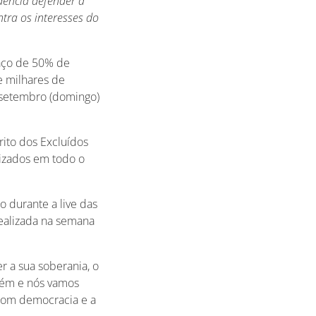
dência defender a
tra os interesses do
faço de 50% de
 milhares de
 setembro (domingo)
rito dos Excluídos
izados em todo o
 durante a live das
realizada na semana
 a sua soberania, o
guém e nós vamos
 com democracia e a