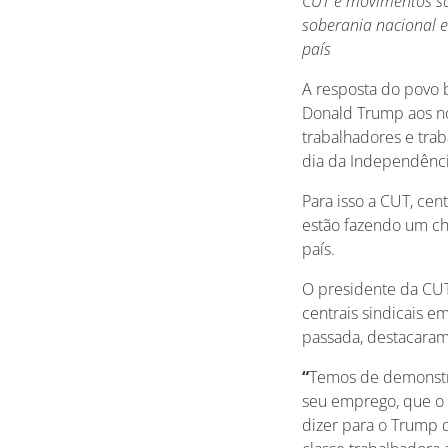
CUT e movimentos soc
soberania nacional e
país
A resposta do povo 
Donald Trump aos n
trabalhadores e tra
dia da Independênci
Para isso a CUT, cen
estão fazendo um ch
país.
O presidente da CUT
centrais sindicais 
passada, destacaram
“
Temos de demonstra
seu emprego, que o 
dizer para o Trump q