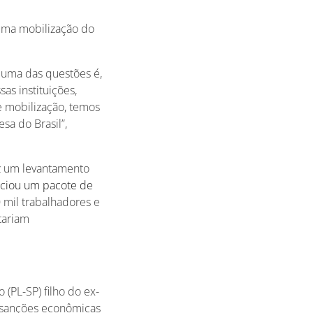
uma mobilização do
 uma das questões é,
as instituições,
e mobilização, temos
sa do Brasil”,
ez um levantamento
nciou um pacote de
 mil trabalhadores e
tariam
(PL-SP) filho do ex-
s sanções econômicas