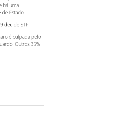
ue há uma
e de Estado.
09 decide STF
naro é culpada pelo
duardo. Outros 35%