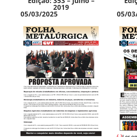
Edição: 353 – Julho –
Edi
2019
05/03/2025
05/03
Ler on