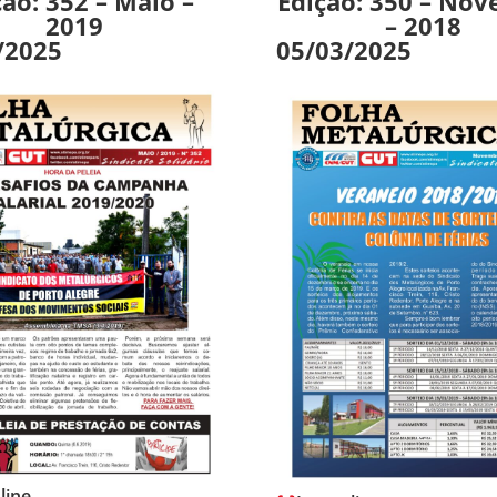
ção: 352 – Maio –
Edição: 350 – No
2019
– 2018
/2025
05/03/2025
line