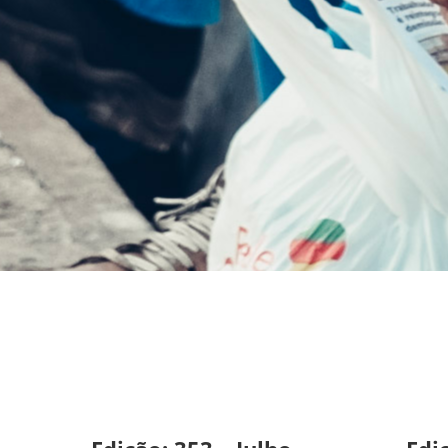
Folha
Metalúrgica