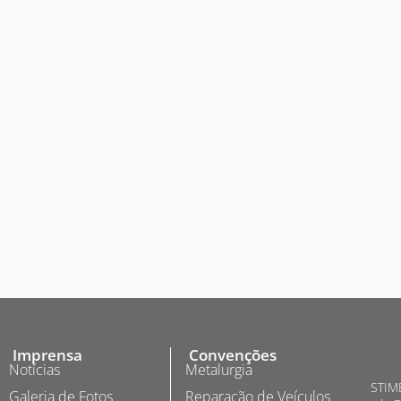
Imprensa
Convenções
Notícias
Metalurgia
STIME
Galeria de Fotos
Reparação de Veículos