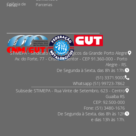
Colônia de
Parcerias
Férias
STIMEPA - Sindicato dos Metalurgicos da Grande Porto Alegre
Av. do Forte, 77 - Cristo Redentor - CEP 91.360-000 - Porto
Alegre - RS.
De Segunda à Sexta, das 8h às 17h.
(51) 3371.9000
Whatsapp (51) 99723-7862
Subsede STIMEPA - Rua Vinte de Setembro, 623 - Centro
Guaíba RS
CEP: 92.500-000
Fone: (51) 3480-1676
De Segunda à Sexta, das 8h às 12h
e das 13h às 17h.