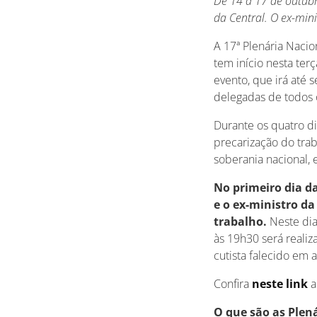
De 14 a 17 de outubr
da Central. O ex-min
A 17ª Plenária Nacio
tem início nesta terç
evento, que irá até 
delegadas de todos 
Durante os quatro di
precarização do trab
soberania nacional, 
No primeiro dia da
e o ex-ministro da
trabalho.
Neste dia
às 19h30 será realiz
cutista falecido em a
Confira
neste link
a
O que são as Plen