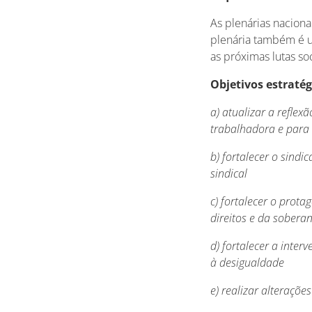
As plenárias naciona
plenária também é u
as próximas lutas soci
Objetivos estratég
a) atualizar a reflex
trabalhadora e para 
b) fortalecer o sind
sindical
c) fortalecer o prot
direitos e da sobera
d) fortalecer a inte
à desigualdade
e) realizar alterações