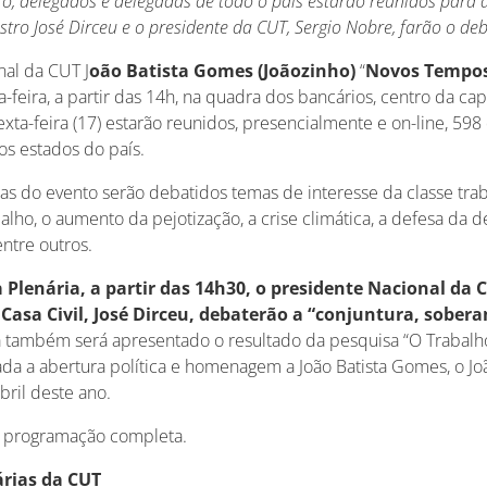
o, delegados e delegadas de todo o país estarão reunidos para a
istro José Dirceu e o presidente da CUT, Sergio Nobre, farão o de
nal da CUT J
oão Batista Gomes (Joãozinho)
“
Novos Tempos
a-feira, a partir das 14h, na quadra dos bancários, centro da ca
sexta-feira (17) estarão reunidos, presencialmente e on-line, 59
os estados do país.
as do evento serão debatidos temas de interesse da classe trab
alho, o aumento da pejotização, a crise climática, a defesa da 
entre outros.
 Plenária, a partir das 14h30, o presidente Nacional da 
 Casa Civil, José Dirceu, debaterão a “conjuntura, sober
 também será apresentado o resultado da pesquisa “O Trabalho
ada a abertura política e homenagem a João Batista Gomes, o Jo
bril deste ano.
 programação completa.
árias da CUT