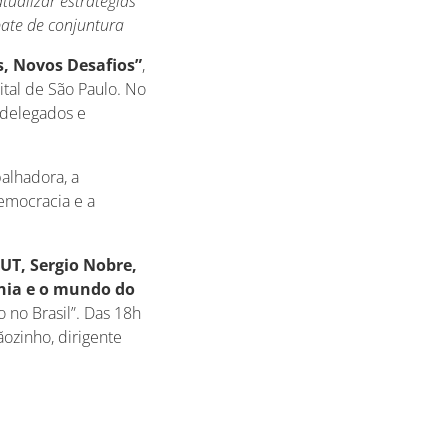
tualizar estratégias
bate de conjuntura
, Novos Desafios”
,
pital de São Paulo. No
8 delegados e
alhadora, a
democracia e a
CUT, Sergio Nobre,
ania e o mundo do
 no Brasil”. Das 18h
ãozinho, dirigente