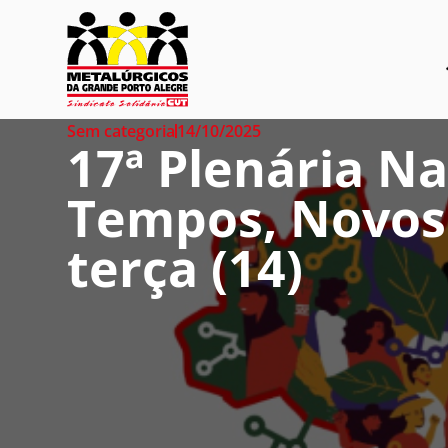
Sem categoria
14/10/2025
17ª Plenária N
Tempos, Novos
terça (14)